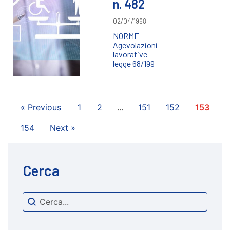
n. 482
02/04/1968
NORME
Agevolazioni
lavorative
legge 68/199
« Previous
1
2
…
151
152
153
154
Next »
Cerca
Search content
cerca