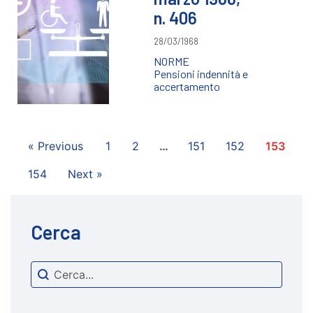
n. 406
28/03/1968
NORME
Pensioni indennità e
accertamento
« Previous
1
2
…
151
152
153
154
Next »
Cerca
Search content
cerca