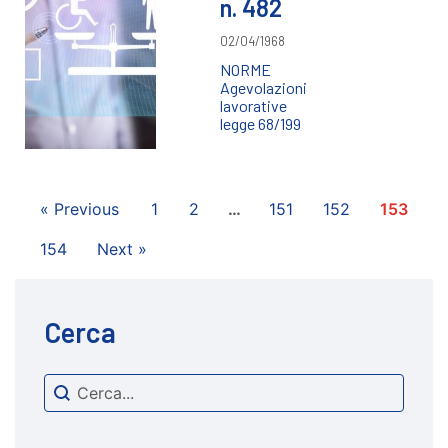
n. 482
02/04/1968
NORME
Agevolazioni
lavorative
legge 68/199
« Previous
1
2
…
151
152
153
154
Next »
Cerca
Search content
cerca