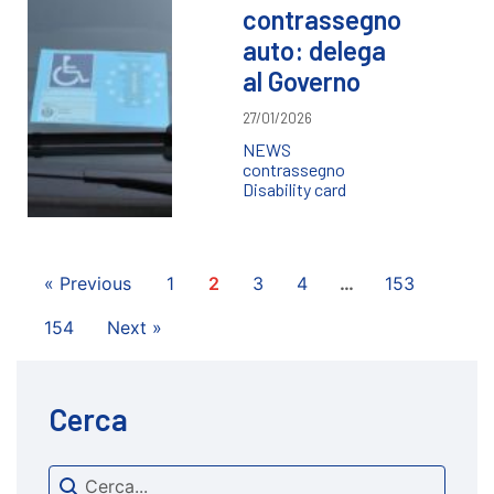
contrassegno
auto: delega
al Governo
27/01/2026
NEWS
contrassegno
Disability card
« Previous
1
2
3
4
…
153
154
Next »
Cerca
Search content
cerca