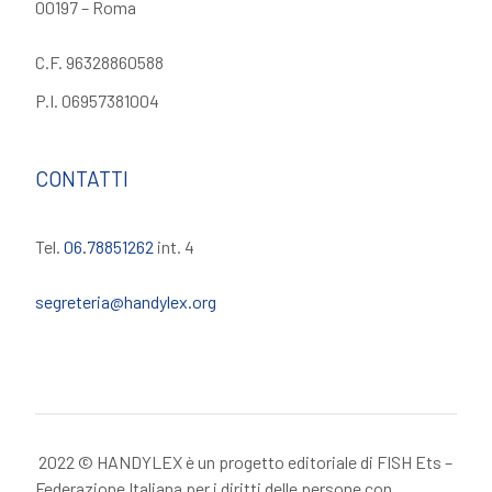
00197 – Roma
C.F. 96328860588
P.I. 06957381004
CONTATTI
Tel.
06.78851262
int. 4
segreteria@handylex.org
2022 © HANDYLEX è un progetto editoriale di FISH Ets –
Federazione Italiana per i diritti delle persone con