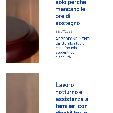
solo perché
mancano le
ore di
sostegno
22/07/2026
APPROFONDIMENTI
Diritto allo studio
Minori
scuola
studenti con
disabilità
Lavoro
notturno e
assistenza ai
familiari con
disabilità: la