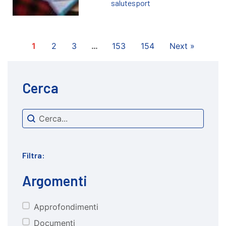
salute
sport
1
2
3
…
153
154
Next »
Cerca
Search content
cerca
Filtra:
Argomenti
Approfondimenti
CATEGORIE
Documenti