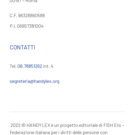
00197 – Roma
C.F. 96328860588
P.I. 06957381004
CONTATTI
Tel.
06.78851262
int. 4
segreteria@handylex.org
2022 © HANDYLEX è un progetto editoriale di FISH Ets –
Federazione Italiana per i diritti delle persone con