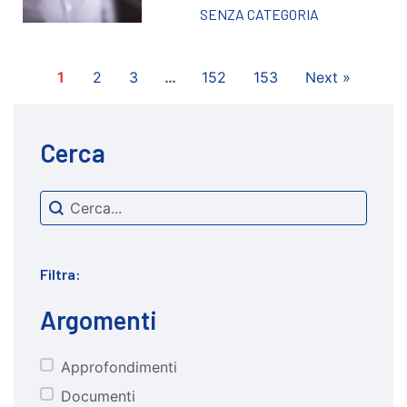
SENZA CATEGORIA
1
2
3
…
152
153
Next »
Cerca
Search content
cerca
Filtra:
Argomenti
Approfondimenti
CATEGORIE
Documenti