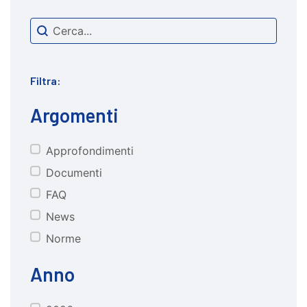
Search content
cerca
Filtra:
Argomenti
Approfondimenti
CATEGORIE
Documenti
FAQ
News
Norme
Anno