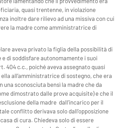
atore lamentando che il provvedimento era
ficiaria, quasi trentenne, in violazione
enza inoltre dare rilievo ad una missiva con cui
avere la madre come amministratrice di
re aveva privato la figlia della possibilità di
e e di soddisfare autonomamente i suoi
art. 404 c.c., poiché aveva assegnato quasi
 ella all’amministratrice di sostegno, che era
non una sconosciuta bensì la madre che da
ome dimostrato dalle prove acquisite) e che il
esclusione della madre dall’incarico per il
 tale conflitto derivava solo dall’opposizione
a casa di cura. Chiedeva solo di essere