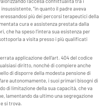
alorizzando l’accesa conflittualità tra i
 insussistente, “in quanto il padre aveva
teressandosi più dei percorsi terapeutici della
cumentata cura e assistenza prestata dalla
i, che ha speso l’intera sua esistenza per
sottoporla a visita presso i più qualificati
 errata applicazione dell’art. 404 del codice
i qualsiasi diritto, nonché di compiere anche
uello di disporre della modesta pensione di
isfare autonomamente, i suoi primari bisogni di
ado di limitazione della sua capacità, che va
che, lamentando da ultimo una segregazione
e si trova.