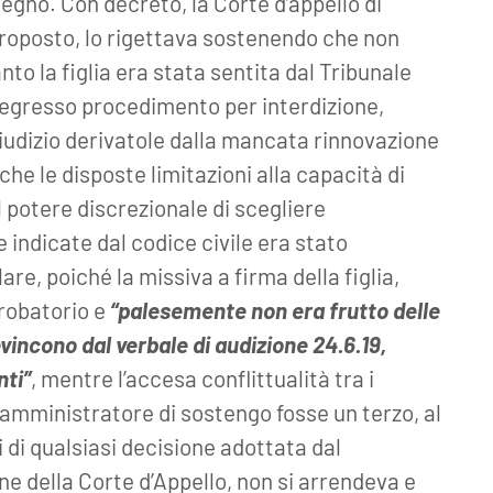
gno. Con decreto, la Corte d’appello di
roposto, lo rigettava sostenendo che non
nto la figlia era stata sentita dal Tribunale
pregresso procedimento per interdizione,
iudizio derivatole dalla mancata rinnovazione
he le disposte limitazioni alla capacità di
l potere discrezionale di scegliere
 indicate dal codice civile era stato
re, poiché la missiva a firma della figlia,
probatorio e
“palesemente non era frutto delle
 evincono dal verbale di audizione 24.6.19,
nti”
, mentre l’accesa conflittualità tra i
amministratore di sostengo fosse un terzo, al
i di qualsiasi decisione adottata dal
ne della Corte d’Appello, non si arrendeva e