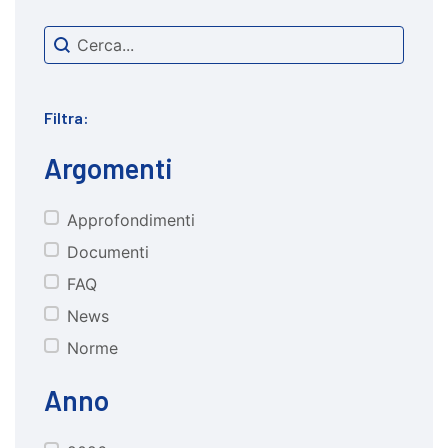
Search content
cerca
Filtra:
Argomenti
Approfondimenti
CATEGORIE
Documenti
FAQ
News
Norme
Anno