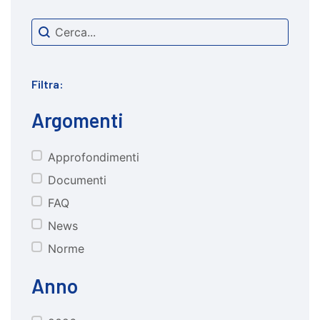
Search content
cerca
Filtra:
Argomenti
Approfondimenti
CATEGORIE
Documenti
FAQ
News
Norme
Anno